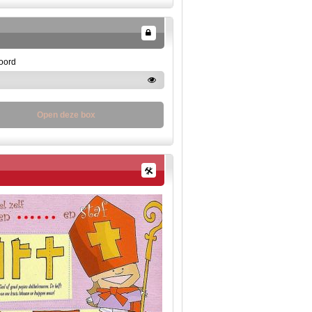
oord
Open deze box