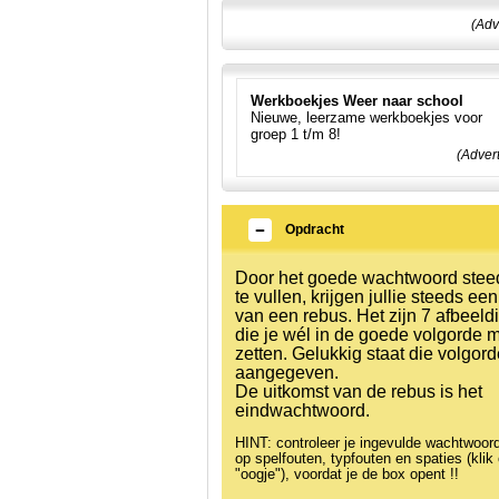
(Adv
Werkboekjes Weer naar school
Nieuwe, leerzame werkboekjes voor
groep 1 t/m 8!
(Adver
Opdracht
Door het goede wachtwoord stee
te vullen, krijgen jullie steeds ee
van een rebus. Het zijn 7 afbeeld
die je wél in de goede volgorde 
zetten. Gelukkig staat die volgor
aangegeven.
De uitkomst van de rebus is het
eindwachtwoord.
HINT: controleer je ingevulde wachtwoor
op spelfouten, typfouten en spaties (klik
"oogje"), voordat je de box opent !!