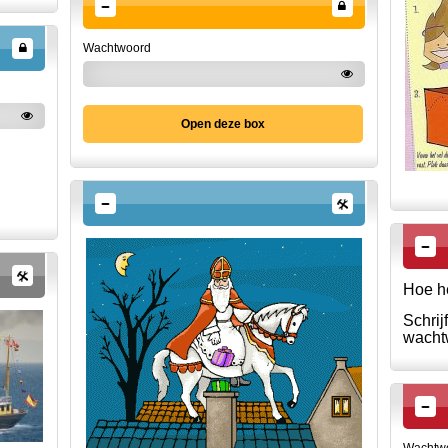
Wachtwoord
Open deze box
Hoe he
Schrij
wacht