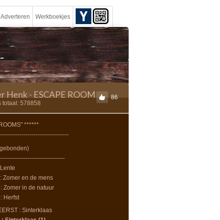
Adverteren
Werkboekjes
er Henk - ESCAPE ROOM
86
 totaal: 578858
 ROOMS" ******
-----------------------------------
gebonden)
---------------------------------
 Lente
: Zomer en de mens
 Zomer in de natuur
 Herfst
ERST : Sinterklaas