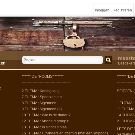
Inloggen
Registreren
meest
Bezoekers
****** DE "ROOMS" ******
****** "DE
----------------------------------------
---------------
X
2 THEMA : Koningsdag
SEIZOEN (
7 THEMA : Spoorzoeken
---------------
8 THEMA : Algemeen
1 THEMA :
9 THEMA : Algemeen (2)
11 THEMA 
10 THEMA : Wie is de dader ?
14 THEMA :
12 THEMA : Afscheid groep 8
21 THEMA :
13 THEMA : In sloot en plas
LEES DIT E
15 THEMA : Uitvinders en chemici (met een knipoog)