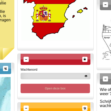
llie
lie
, is
vragen
Wachtwoord
Open deze box
Wie of
weer ?
Schrij
wachtw