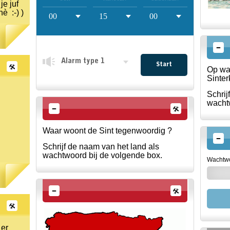
je juf
è :-) )
Start
Op wat
Sinter
Schrij
wachtw
Waar woont de Sint tegenwoordig ?
Schrijf de naam van het land als
wachtwoord bij de volgende box.
Wachtw
 er