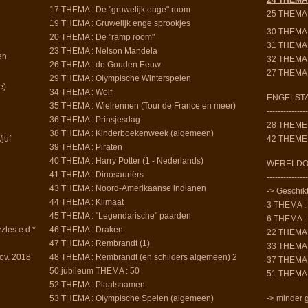
24 THEMA :
17 THEMA : De "gruwelijk enge" room
25 THEMA :
19 THEMA : Gruwelijk enge sprookjes
30 THEMA :
20 THEMA : De "ramp room"
31 THEMA :
23 THEMA : Nelson Mandela
en
32 THEMA :
26 THEMA : de Gouden Eeuw
27 THEMA :
29 THEMA : Olympische Winterspelen
e)
34 THEMA : Wolf
ENGELSTA
35 THEMA : Wielrennen (Tour de France en meer)
---------------
36 THEMA : Prinsjesdag
28 THEME 
38 THEMA : Kinderboekenweek (algemeen)
juf
42 THEME :
39 THEMA : Piraten
40 THEMA : Harry Potter (1 - Nederlands)
WERELD
41 THEMA : Dinosauriërs
---------------
43 THEMA : Noord-Amerikaanse indianen
-> Geschik
44 THEMA : Klimaat
3 THEMA : 
45 THEMA : "Legendarische" paarden
6 THEMA :
les e.d.*
46 THEMA : Draken
22 THEMA :
47 THEMA : Rembrandt (1)
33 THEMA 
ov. 2018
48 THEMA : Rembrandt (en schilders algemeen) 2
37 THEMA 
50 jubileum THEMA : 50
51 THEMA 
52 THEMA : Plaatsnamen
53 THEMA : Olympische Spelen (algemeen)
-> minder g