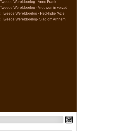
Tweede Wereldoorlog - Anne Frank
Tweede Wereldoorlog - Vrouwen in verzet
 Tweede Wereldoorlog - Ned-Indië /Azië
: Tweede Wereldoorlog- Slag om Arnhem