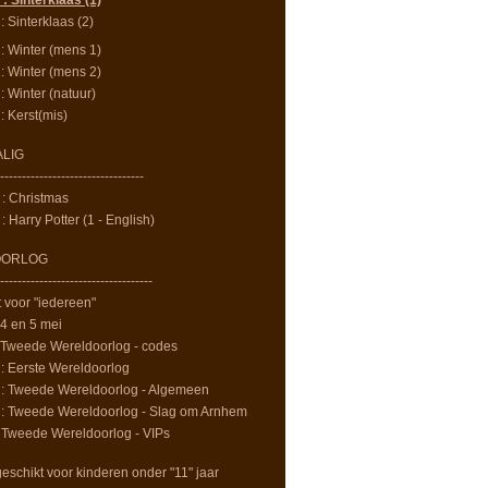
 Sinterklaas (1)
 Sinterklaas (2)
 Winter (mens 1)
 Winter (mens 2)
 Winter (natuur)
 Kerst(mis)
LIG
---------------------------------
: Christmas
 Harry Potter (1 - English)
OORLOG
-----------------------------------
t voor "iedereen"
4 en 5 mei
 Tweede Wereldoorlog - codes
 Eerste Wereldoorlog
: Tweede Wereldoorlog - Algemeen
: Tweede Wereldoorlog - Slag om Arnhem
Tweede Wereldoorlog - VIPs
eschikt voor kinderen onder "11" jaar