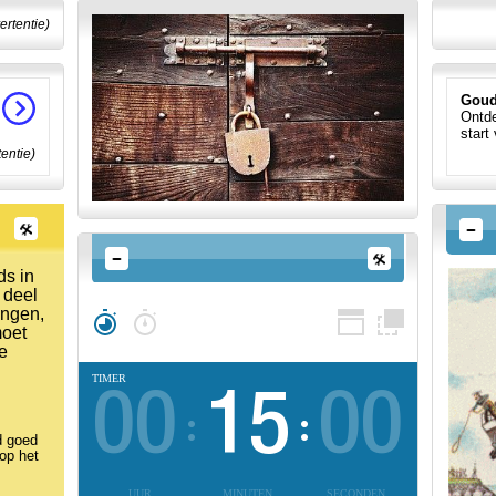
ertentie)
Goud
Ontde
start
tentie)
ds in
n deel
ingen,
moet
de
TIMER
00
15
00
d goed
 op het
UUR
MINUTEN
SECONDEN