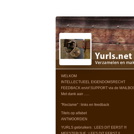
WELKOM
INTELLECTUEEL EIGENDOMSRECHT
FEEDBACK en/of SUPPORT via de MAILBO
Met dank aan ......
"Reclame" : links en feedback
Titels op alfabet
ANTWOORDEN
YURLS gebruikers : LEES DIT EERST !!!
MEESTER/JUF : LEES DIT EERST !!