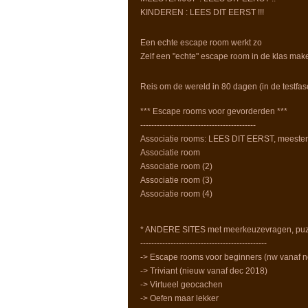
KINDEREN : LEES DIT EERST !!!
Een echte escape room werkt zo
Zelf een "echte" escape room in de klas mak
Reis om de wereld in 80 dagen (in de testfas
*** Escape rooms voor gevorderden ***
------------------------------------------
Associatie rooms: LEES DIT EERST, meester/
Associatie room
Associatie room (2)
Associatie room (3)
Associatie room (4)
* ANDERE SITES met meerkeuzevragen, puzz
----------------------------------------------
-> Escape rooms voor beginners (nw vanaf n
-> Triviant (nieuw vanaf dec 2018)
-> Virtueel geocachen
-> Oefen maar lekker