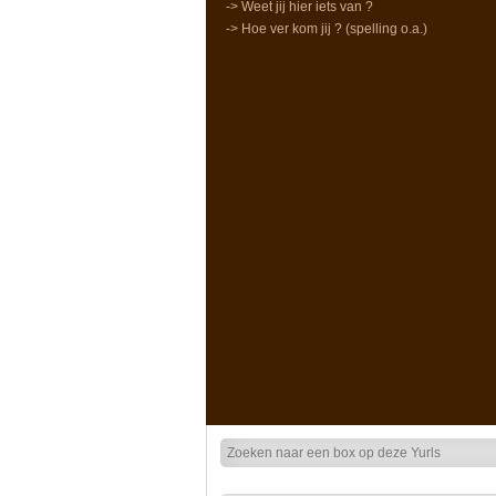
-> Weet jij hier iets van ?
-> Hoe ver kom jij ? (spelling o.a.)