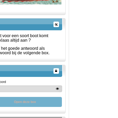
 voor een soort boot komt
klaas altijd aan ?
f het goede antwoord als
oord bij de volgende box.
oord
Open deze box